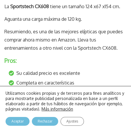
La
Sportstech CX608
tiene un tamaño 124 x67 x154 cm.
Aguanta una carga máxima de 120 kg.
Resumiendo, es una de las mejores elípticas que puedes
comprar ahora mismo en Amazon. Lleva tus
entrenamientos a otro nivel con la Sportstech CX608.
Pros:
Su calidad precio es excelente
Completa en características
Emite muy poco ruido
Utilizamos cookies propias y de terceros para fines analíticos y
para mostrarte publicidad personalizada en base a un perfil
El mantenimiento es prácticamente nulo
elaborado a partir de tus hábitos de navegación (por ejemplo,
páginas visitadas).
Más información
Económico precio
Aceptar
Rechazar
Ajustes
Contras: