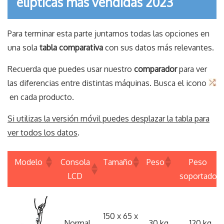
elípticas más vendidas 2023
Para terminar esta parte juntamos todas las opciones en
una sola
tabla comparativa
con sus datos más relevantes.
Recuerda que puedes usar nuestro
comparador
para ver
las diferencias entre distintas máquinas. Busca el icono
en cada producto.
Si utilizas la versión móvil puedes desplazar la tabla para
ver todos los datos
.
Modelo
Consola
Tamaño
Peso
Peso
LCD
soportado
Modelo
Consola
Tamaño
Peso
Peso
LCD
soportado
150 x 65 x
Normal
30 kg
120 kg