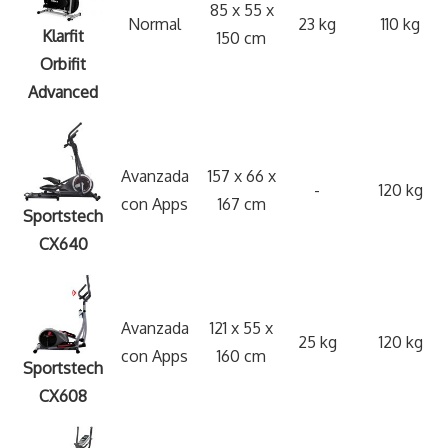
85 x 55 x
Normal
23 kg
110 kg
Klarfit
150 cm
Orbifit
Advanced
Avanzada
157 x 66 x
-
120 kg
con Apps
167 cm
Sportstech
CX640
Avanzada
121 x 55 x
25 kg
120 kg
con Apps
160 cm
Sportstech
CX608