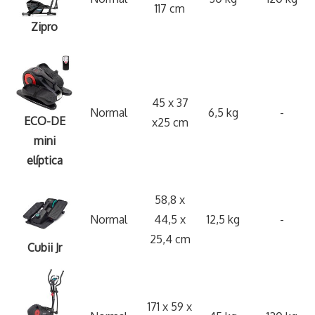
117 cm
Zipro
45 x 37
Normal
6,5 kg
-
ECO-DE
x25 cm
mini
elíptica
58,8 x
Normal
44,5 x
12,5 kg
-
25,4 cm
Cubii Jr
171 x 59 x