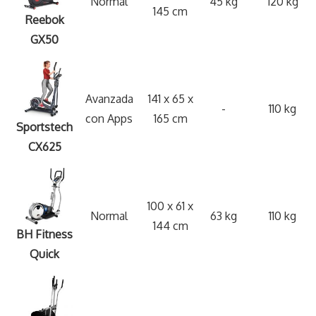
Normal
45 kg
120 kg
145 cm
Reebok
GX50
Avanzada
141 x 65 x
-
110 kg
con Apps
165 cm
Sportstech
CX625
100 x 61 x
Normal
63 kg
110 kg
144 cm
BH Fitness
Quick