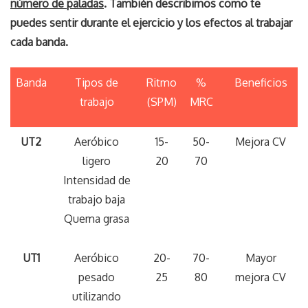
número de paladas
. También describimos como te
puedes sentir durante el ejercicio y los efectos al trabajar
cada banda.
Banda
Tipos de
Ritmo
%
Beneficios
trabajo
(SPM)
MRC
Banda
Tipos de
Ritmo
%
Beneficios
UT2
Aeróbico
15-
50-
Mejora CV
trabajo
(SPM)
MRC
ligero
20
70
Intensidad de
trabajo baja
Quema grasa
UT1
Aeróbico
20-
70-
Mayor
pesado
25
80
mejora CV
utilizando