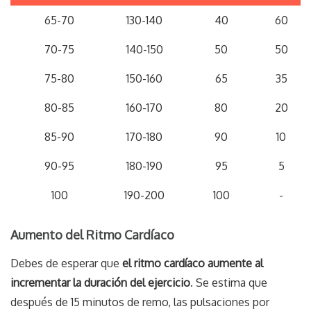
Intensidad del
Ritmo
%
%
65-70
130-140
40
60
Ejercicio
% MRC
Cardíaco
Carbohidratos
Grasa
70-75
140-150
50
50
(ppm)
75-80
150-160
65
35
80-85
160-170
80
20
85-90
170-180
90
10
90-95
180-190
95
5
100
190-200
100
-
Aumento del Ritmo Cardíaco
Debes de esperar que
el ritmo cardíaco aumente al
incrementar la duración del ejercicio
. Se estima que
después de 15 minutos de remo, las pulsaciones por