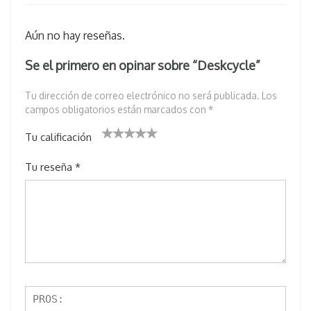
Aún no hay reseñas.
Se el primero en opinar sobre “Deskcycle”
Tu dirección de correo electrónico no será publicada.
Los
campos obligatorios están marcados con
*
Tu calificación
1
2 de
3 de 5
4 de 5
5 de 5
Tu reseña
*
d
5
estrell
estrellas
estrellas
e
estr
as
5
ella
e
s
st
re
lla
s