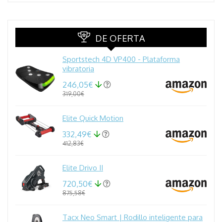
DE OFERTA
Sportstech 4D VP400 - Plataforma
vibratoria
246,05€
319,00€
Elite Quick Motion
332,49€
412,83€
Elite Drivo II
720,50€
875,58€
Tacx Neo Smart | Rodillo inteligente para