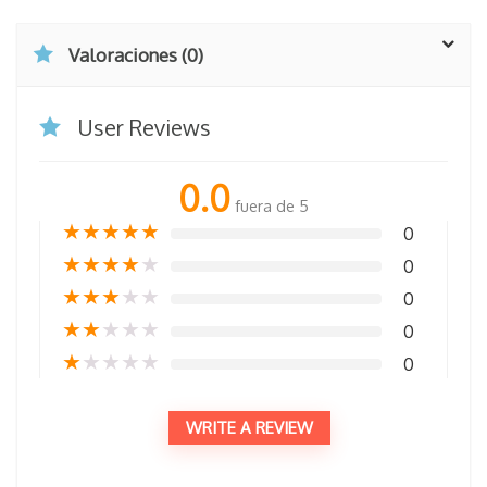
Valoraciones (0)
User Reviews
0.0
fuera de 5
★
★
★
★
★
0
★
★
★
★
★
0
★
★
★
★
★
0
★
★
★
★
★
0
★
★
★
★
★
0
WRITE A REVIEW