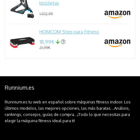
bicicletas
1.012,99
HOMCOM Step para Fitness
18,99€
21,99€
Runnium.es
Runnium.es tu web en español sobre máquinas fitness indoor. Los
últimos modelos, las mejores opciones, las más baratas…Análisis,
rankings, consejos, guías de compra…¡Todo lo que necesitas para
elegir la máquina fitness ideal para ti!