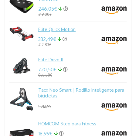
246,05€
319,00€
Elite Quick Motion
332,49€
412,83€
Elite Drivo II
720,50€
875,58€
Tacx Neo Smart | Rodillo inteligente para
bicicletas
1.012,99
HOMCOM Step para Fitness
18,99€