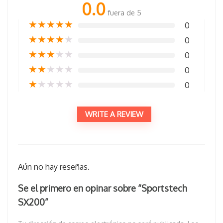
0.0
fuera de 5
★
★
★
★
★
0
★
★
★
★
★
0
★
★
★
★
★
0
★
★
★
★
★
0
★
★
★
★
★
0
WRITE A REVIEW
Aún no hay reseñas.
Se el primero en opinar sobre “Sportstech
SX200”