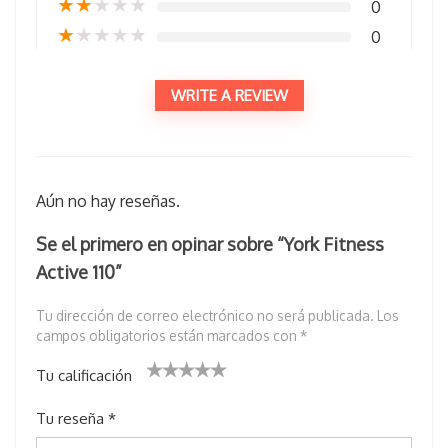
★
★
★
★
★
0
★
★
★
★
★
0
WRITE A REVIEW
Aún no hay reseñas.
Se el primero en opinar sobre “York Fitness
Active 110”
Tu dirección de correo electrónico no será publicada.
Los
campos obligatorios están marcados con
*
Tu calificación
1
2 de
3 de 5
4 de 5
5 de 5
Tu reseña
*
d
5
estrell
estrellas
estrellas
e
estr
as