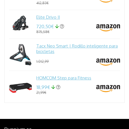
412,83€
Elite Drivo II
720,50€
875,58€
Tacx Neo Smart | Rodillo inteligente para
bicicletas
1.012,99
HOMCOM Step para Fitness
18,99€
21,99€