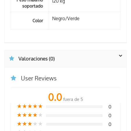
120 kg
soportado
Negro/Verde
Color
Valoraciones (0)
User Reviews
0.0
fuera de 5
★
★
★
★
★
0
★
★
★
★
★
0
★
★
★
★
★
0