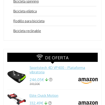
Bicicleta spinning
Bicicleta elíptica
Rodillo para bicicleta
Bicicleta reclinable
DE OFERTA
Sportstech 4D VP400 - Plataforma
vibratoria
246,05€
319,00€
Elite Quick Motion
332,49€