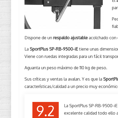
El
par
Ped
fia
Dispone de un
respaldo ajustable
acolchado con c
La
SportPlus SP-RB-9500-iE
tiene unas dimension
Viene con ruedas integradas para un fácil transpor
Aguanta un peso máximo de 110 kg de peso.
Sus críticas y ventas la avalan. Y es que la
SportP
características/calidad a un precio muy económ
9.2
La SportPlus SP-RB-9500-iE
excelente calidad todo ello