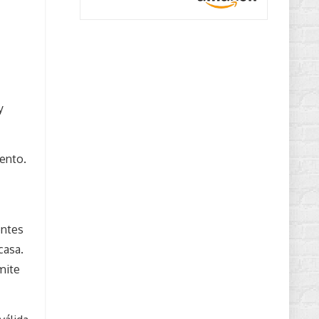
y
ento.
entes
casa.
mite