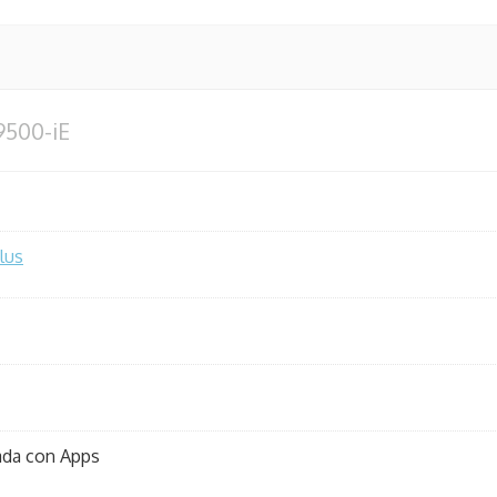
9500-iE
lus
ada con Apps