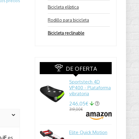
los precios
Bicicleta elíptica
Rodillo para bicicleta
Bicicleta reclinable
DE OFERTA
Sportstech 4D
VP400 - Plataforma
vibratoria
246,05€
319,00€
Elite Quick Motion
-iE
es