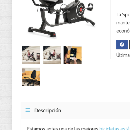
La Spo
manten
econó
Última
Descripción
Estamos antes una de las mejores
bicicletas está