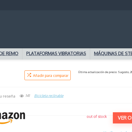
DE REMO
PLATAFORMAS VIBRATORIAS
MÁQUINAS DE ST
Última actualización de precio: 5 agosto, 
Añadir para comparar
141
Bicicleta reclinable
u reseña
out of stock
VER O