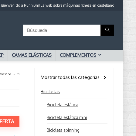
¡Bienvenido a Runnium! La web sobre máquinas fitness en castellano
EP
CAMAS ELÁSTICAS
COMPLEMENTOS
2026 10:06 pm
Mostrar todas las categorías
Bicicletas
Bicicleta estática
Bicicleta estática mini
FERTA
Bicicleta spinning