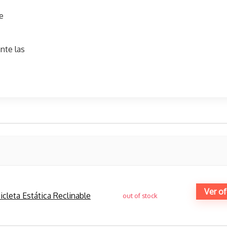
e
nte las
Ver of
cleta Estática Reclinable
out of stock