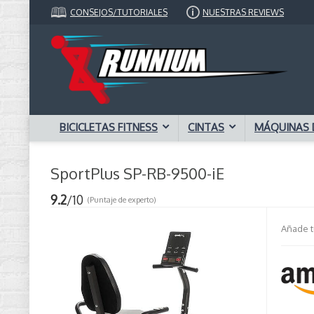
CONSEJOS/TUTORIALES
NUESTRAS REVIEWS
BICICLETAS FITNESS
CINTAS
MÁQUINAS 
SportPlus SP-RB-9500-iE
9.2
/10
(Puntaje de experto)
Añade t