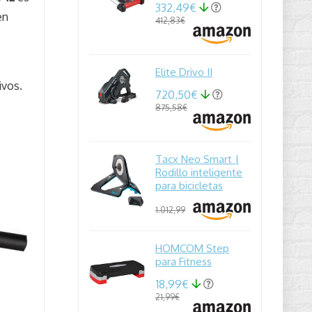
332,49€
en
412,83€
Elite Drivo II
ivos.
720,50€
875,58€
Tacx Neo Smart |
Rodillo inteligente
para bicicletas
1.012,99
HOMCOM Step
para Fitness
18,99€
21,99€