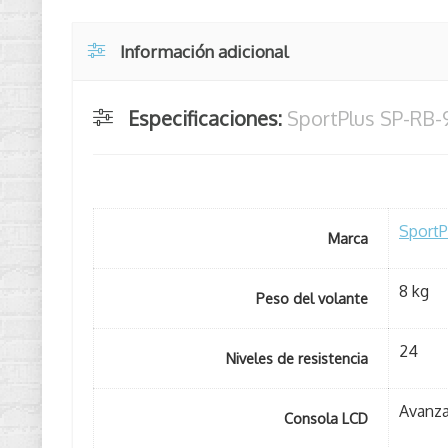
Información adicional
Especificaciones:
SportPlus SP-RB-
SportP
Marca
8 kg
Peso del volante
24
Niveles de resistencia
Avanz
Consola LCD