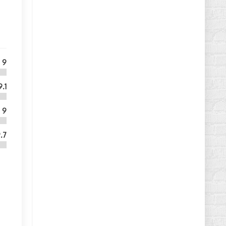
9
9.1
9
.7