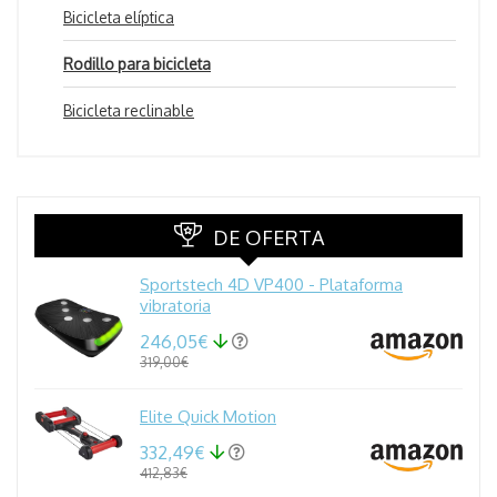
Bicicleta elíptica
Rodillo para bicicleta
Bicicleta reclinable
DE OFERTA
Sportstech 4D VP400 - Plataforma
vibratoria
246,05€
319,00€
Elite Quick Motion
332,49€
412,83€