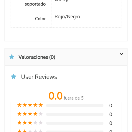
soportado
Rojo/Negro
Color
Valoraciones (0)
User Reviews
0.0
fuera de 5
★
★
★
★
★
0
★
★
★
★
★
0
★
★
★
★
★
0
★
★
★
★
★