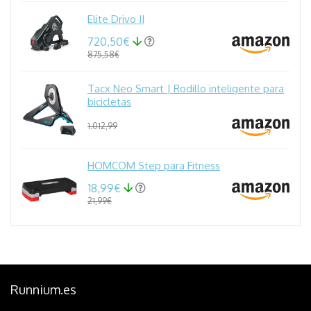
Elite Drivo II
720,50€
875,58€
Tacx Neo Smart | Rodillo inteligente para
bicicletas
1.012,99
HOMCOM Step para Fitness
18,99€
21,99€
Runnium.es