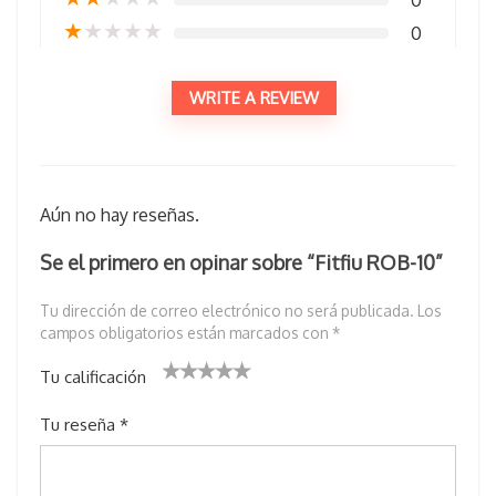
0
★
★
★
★
★
0
WRITE A REVIEW
Aún no hay reseñas.
Se el primero en opinar sobre “Fitfiu ROB-10”
Tu dirección de correo electrónico no será publicada.
Los
campos obligatorios están marcados con
*
Tu calificación
1
2 de
3 de 5
4 de 5
5 de 5
Tu reseña
*
d
5
estrell
estrellas
estrellas
e
estr
as
5
ella