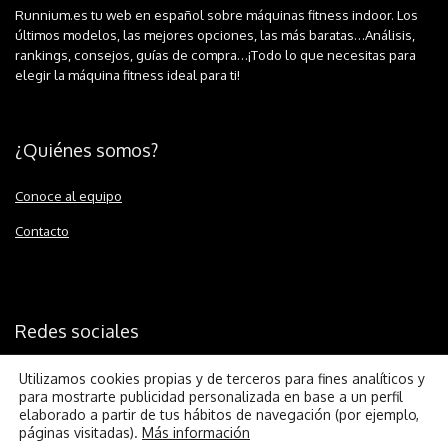
Runnium.es tu web en español sobre máquinas fitness indoor. Los
últimos modelos, las mejores opciones, las más baratas…Análisis,
rankings, consejos, guías de compra…¡Todo lo que necesitas para
elegir la máquina fitness ideal para ti!
¿Quiénes somos?
Conoce al equipo
Contacto
Redes sociales
Utilizamos cookies propias y de terceros para fines analíticos y
para mostrarte publicidad personalizada en base a un perfil
elaborado a partir de tus hábitos de navegación (por ejemplo,
páginas visitadas).
Más información