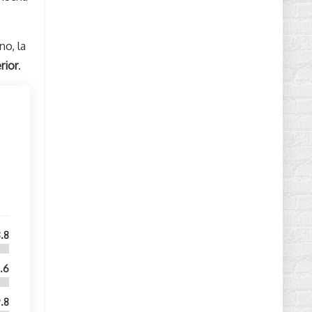
no, la
rior
.
.8
.6
.8