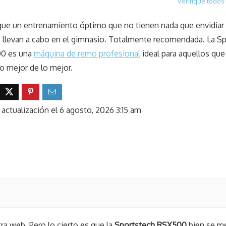
Verifique todos 
ue un entrenamiento óptimo que no tienen nada que envidiar 
 llevan a cabo en el gimnasio. Totalmente recomendada. La S
0 es una
máquina de remo profesional
ideal para aquellos que
lo mejor de lo mejor.
 actualización el 6 agosto, 2026 3:15 am
ra web. Pero lo cierto es que la
Sportstech RSX500
bien se m