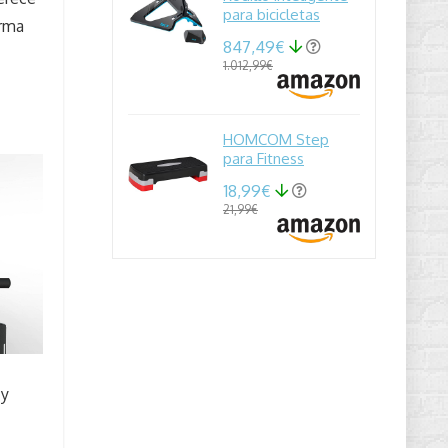
para bicicletas
orma
847,49€
1.012,99€
HOMCOM Step
para Fitness
18,99€
21,99€
y