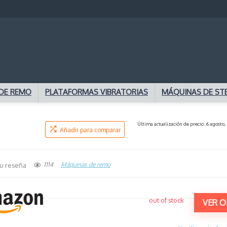
DE REMO
PLATAFORMAS VIBRATORIAS
MÁQUINAS DE ST
Última actualización de precio: 6 agosto,
Añadir para comparar
1114
Máquinas de remo
u reseña
out of stock
VER O