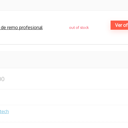
Ver of
de remo profesional
out of stock
00
tech