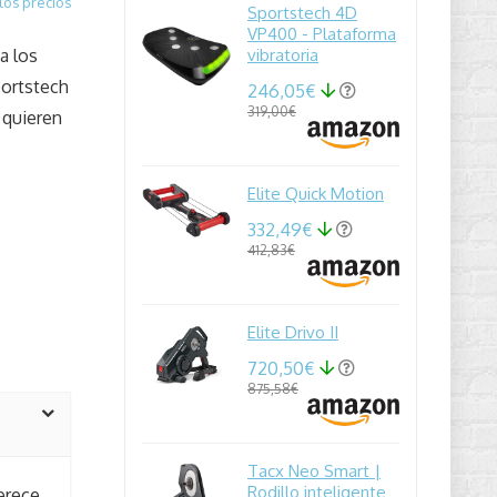
los precios
Sportstech 4D
VP400 - Plataforma
a los
vibratoria
portstech
246,05€
319,00€
 quieren
Elite Quick Motion
332,49€
412,83€
Elite Drivo II
720,50€
875,58€
Tacx Neo Smart |
Rodillo inteligente
erece