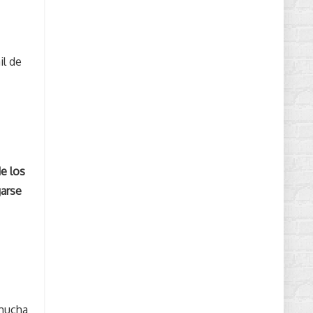
il de
e los
garse
 mucha