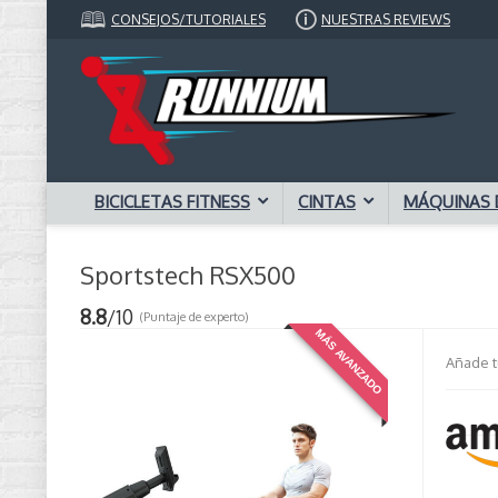
CONSEJOS/TUTORIALES
NUESTRAS REVIEWS
BICICLETAS FITNESS
CINTAS
MÁQUINAS 
Sportstech RSX500
8.8
/10
(Puntaje de experto)
MÁS AVANZADO
Añade t