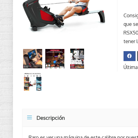
Consig
que se
RSX50
tener 
Última
Descripción
Raro es ver una máquina de este calibre por nuest