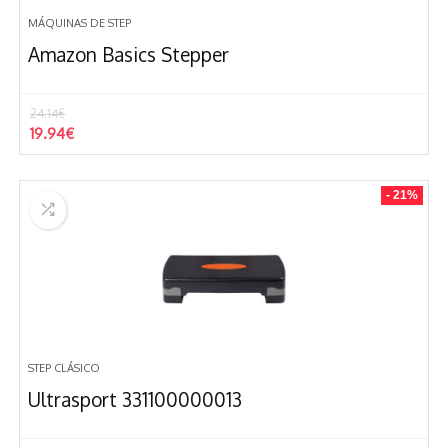
MÁQUINAS DE STEP
Amazon Basics Stepper
24.14
€
El
El
19.94
€
precio
precio
original
actual
era:
es:
- 21%
24.14€.
19.94€.
STEP CLÁSICO
Ultrasport 331100000013