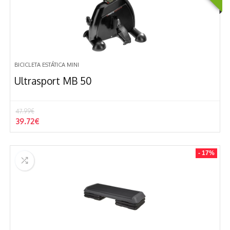
BICICLETA ESTÁTICA MINI
Ultrasport MB 50
47.99
€
El
El
39.72
€
precio
precio
original
actual
era:
es:
- 17%
47.99€.
39.72€.