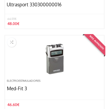
Ultrasport 330300000016
64.99
€
El
El
48.00
€
precio
precio
original
actual
MÁS AVANZADO
era:
es:
64.99€.
48.00€.
ELECTROESTIMULADORES
Med-Fit 3
46.60
€