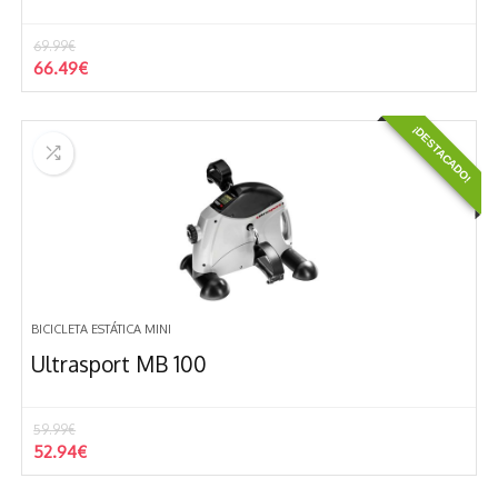
69.99
€
El
El
66.49
€
precio
precio
original
actual
¡DESTACADO!
era:
es:
69.99€.
66.49€.
BICICLETA ESTÁTICA MINI
Ultrasport MB 100
59.99
€
El
El
52.94
€
precio
precio
original
actual