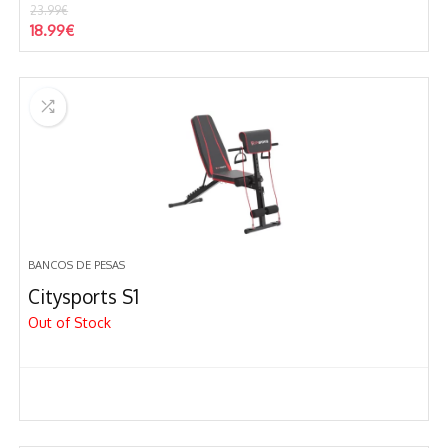
23.99
€
El
El
18.99
€
precio
precio
original
actual
era:
es:
23.99€.
18.99€.
BANCOS DE PESAS
Citysports S1
Out of Stock