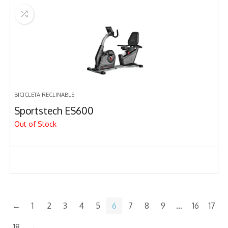
BICICLETA RECLINABLE
Sportstech ES600
Out of Stock
←
1
2
3
4
5
6
7
8
9
…
16
17
18
→