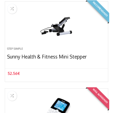
RECOMENDADO
era:
es:
59.99€.
52.94€.
STEP SIMPLE
Sunny Health & Fitness Mini Stepper
52.56
€
MÁS AVANZADO