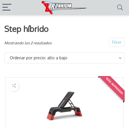
Step híbrido
Filter
Ordenado
Mostrando los 2 resultados
por
Ordenar por precio: alto a bajo
precio:
alto
a
MÁS AVANZADO
bajo