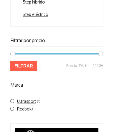
Step híbrido
Step eléctrico
Filtrar por precio
Precio
Precio
Precio:
190€
—
1,160€
FILTRAR
mínimo
máximo
Marca
Ultrasport
(1)
Reebok
(1)