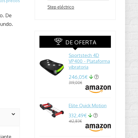
los precios
Step eléctrico
do. De
mundo.
DE OFERTA
Sportstech 4D
VP400 - Plataforma
vibratoria
246,05€
319,00€
Elite Quick Motion
332,49€
412,83€
iante