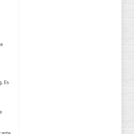
de
g. Es
e
cante.