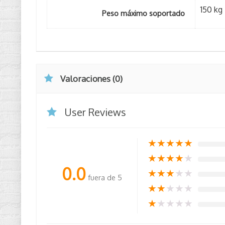
150 kg
Peso máximo soportado
Valoraciones (0)
User Reviews
★
★
★
★
★
★
★
★
★
★
0.0
★
★
★
★
★
fuera de 5
★
★
★
★
★
★
★
★
★
★