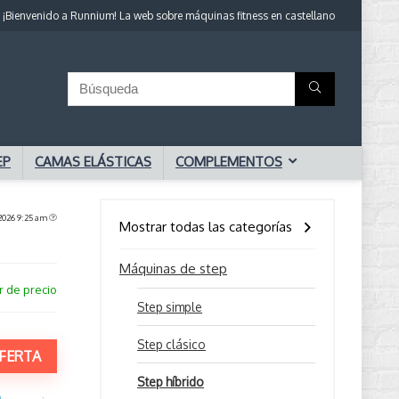
¡Bienvenido a Runnium! La web sobre máquinas fitness en castellano
EP
CAMAS ELÁSTICAS
COMPLEMENTOS
 2026 9:25 am
Mostrar todas las categorías
Máquinas de step
r de precio
Step simple
Step clásico
FERTA
Step híbrido