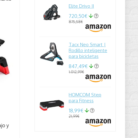
Elite Drivo II
720,50€
875,58€
Tacx Neo Smart |
Rodillo inteligente
para bicicletas
847,49€
1.012,99€
HOMCOM Step
para Fitness
18,99€
21,99€
ajo y