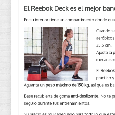
El Reebok Deck es el mejor ban
En su interior tiene un compartimento donde gua
Cuando se 
aeróbicos.
35,5 cm.
Ajusta la 
mecanismo
El
Reebok
práctico y
Aguanta un
peso máximo de 150 kg
, así que es b
Base recubierta de goma
anti-deslizante
. No te 
seguro durante tus entrenamientos.
Su precio es muy adecuado para todo lo que este 