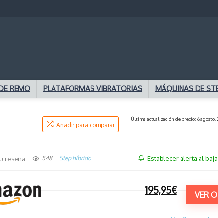
DE REMO
PLATAFORMAS VIBRATORIAS
MÁQUINAS DE ST
Última actualización de precio: 6 agosto,
Añadir para comparar
Establecer alerta al baja
548
Step híbrido
u reseña
195,95€
VER O