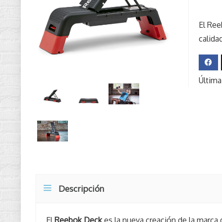
El Ree
calida
Última
Descripción
El
Reebok Deck
es la nueva creación de la marc