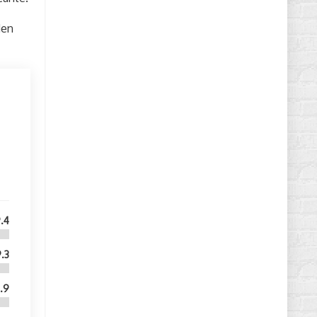
den
.4
.3
.9