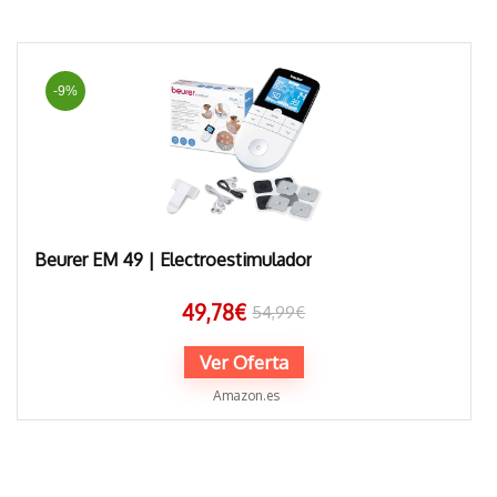
-9%
Beurer EM 49 | Electroestimulador
49,78
€
54,99
€
Ver Oferta
Amazon.es