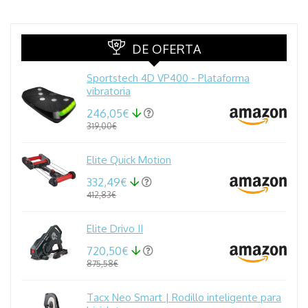
DE OFERTA
Sportstech 4D VP400 - Plataforma
vibratoria
246,05€
319,00€
Elite Quick Motion
332,49€
412,83€
Elite Drivo II
720,50€
875,58€
Tacx Neo Smart | Rodillo inteligente para