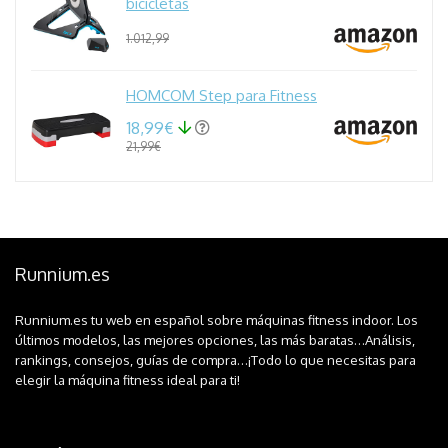
bicicletas
1.012,99
HOMCOM Step para Fitness
18,99€
21,99€
Runnium.es
Runnium.es tu web en español sobre máquinas fitness indoor. Los
últimos modelos, las mejores opciones, las más baratas…Análisis,
rankings, consejos, guías de compra…¡Todo lo que necesitas para
elegir la máquina fitness ideal para ti!