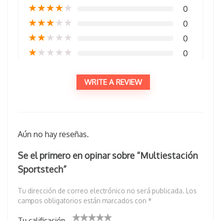
★
★
★
★
★
0
★
★
★
★
★
0
★
★
★
★
★
0
★
★
★
★
★
0
WRITE A REVIEW
Aún no hay reseñas.
Se el primero en opinar sobre “Multiestación
Sportstech”
Tu dirección de correo electrónico no será publicada.
Los
campos obligatorios están marcados con
*
Tu calificación