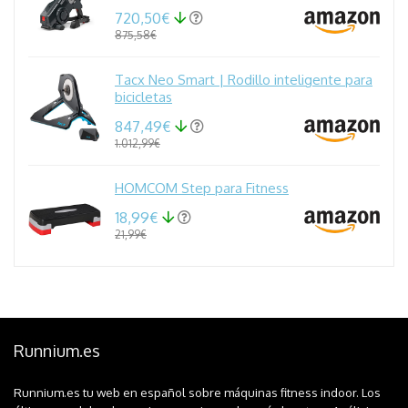
720,50€
875,58€
Tacx Neo Smart | Rodillo inteligente para
bicicletas
847,49€
1.012,99€
HOMCOM Step para Fitness
18,99€
21,99€
Runnium.es
Runnium.es tu web en español sobre máquinas fitness indoor. Los