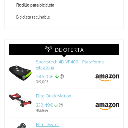
Rodillo para bicicleta
Bicicleta reclinable
DE OFERTA
Sportstech 4D VP400 - Plataforma
vibratoria
246,05€
319,00€
Elite Quick Motion
332,49€
412,83€
Elite Drivo II