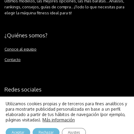
últimos modelos, las mejores opciones, las más baratas…Análisis,
rankings, consejos, guías de compra…¡Todo lo que necesitas para
elegir la máquina fitness ideal para ti!
¿Quiénes somos?
Conoce al equipo
Contacto
Redes sociales
Utilizamos cookies propias y de terceros para fines analíticos y
para mostrarte publicidad personalizada en base a un perfil
elaborado a partir de tus hábitos de navegación (por ejemplo,
páginas visitadas).
Más información
© 2026 Runnium.es |
Política de cookies
|
Aviso legal
|
Política de
Aceptar
Rechazar
Ajustes