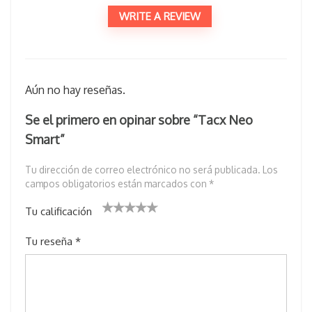
WRITE A REVIEW
Aún no hay reseñas.
Se el primero en opinar sobre “Tacx Neo
Smart”
Tu dirección de correo electrónico no será publicada.
Los
campos obligatorios están marcados con
*
Tu calificación
1
2 de
3 de 5
4 de 5
5 de 5
Tu reseña
*
d
5
estrell
estrellas
estrellas
e
estr
as
5
ella
e
s