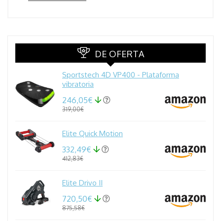
DE OFERTA
Sportstech 4D VP400 - Plataforma
vibratoria
246,05€
319,00€
Elite Quick Motion
332,49€
412,83€
Elite Drivo II
720,50€
875,58€