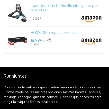
Tacx Neo Smart | Rodillo inteligente para
bicicletas
1.012,99
HOMCOM Step para Fitness
18,99€
21,99€
Runnium.es
Runnium.es tu web en español sobre máquinas fitness indoor. Los
últimos modelos, las mejores opciones, las más baratas…Análisis,
rankings, consejos, guías de compra…¡Todo lo que necesitas para
elegir la máquina fitness ideal para ti!