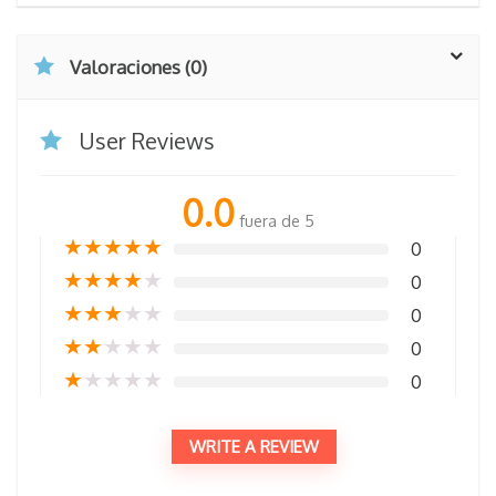
Valoraciones (0)
User Reviews
0.0
fuera de 5
★
★
★
★
★
0
★
★
★
★
★
0
★
★
★
★
★
0
★
★
★
★
★
0
★
★
★
★
★
0
WRITE A REVIEW