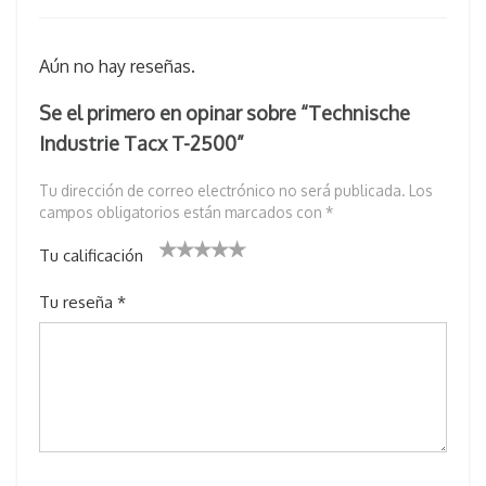
Aún no hay reseñas.
Se el primero en opinar sobre “Technische
Industrie Tacx T-2500”
Tu dirección de correo electrónico no será publicada.
Los
campos obligatorios están marcados con
*
Tu calificación
1
2 de
3 de 5
4 de 5
5 de 5
Tu reseña
*
d
5
estrell
estrellas
estrellas
e
estr
as
5
ella
e
s
st
re
lla