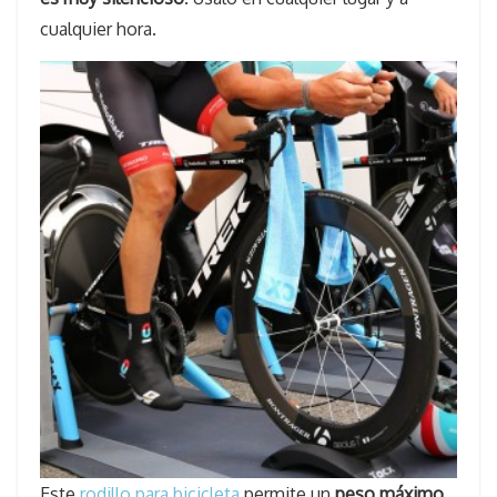
cualquier hora.
Este
rodillo para bicicleta
permite un
peso máximo