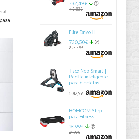
332,49€
412,83€
 al
 pasa
Elite Drivo II
720,50€
875,58€
Tacx Neo Smart |
Rodillo inteligente
para bicicletas
1.012,99
HOMCOM Step
para Fitness
18,99€
21,99€