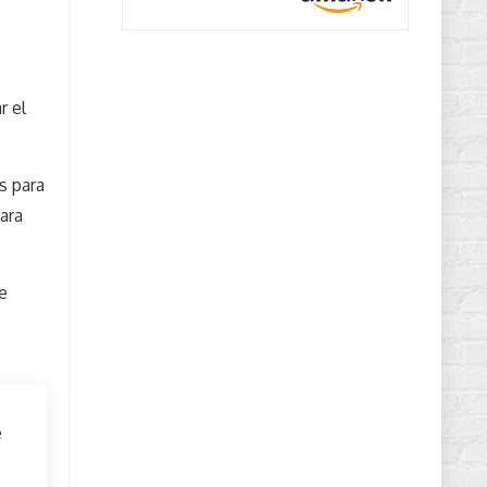
r el
s para
ara
e
e