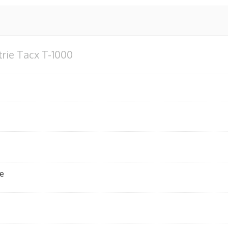
trie Tacx T-1000
le