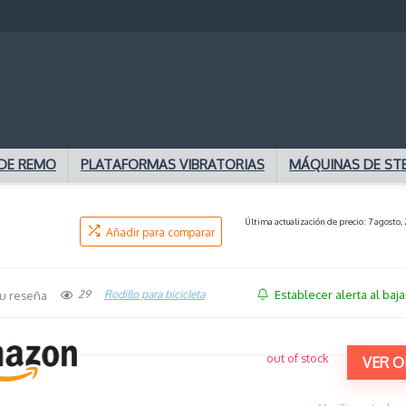
DE REMO
PLATAFORMAS VIBRATORIAS
MÁQUINAS DE ST
Última actualización de precio: 7 agosto, 
Añadir para comparar
Establecer alerta al baja
29
Rodillo para bicicleta
u reseña
out of stock
VER O