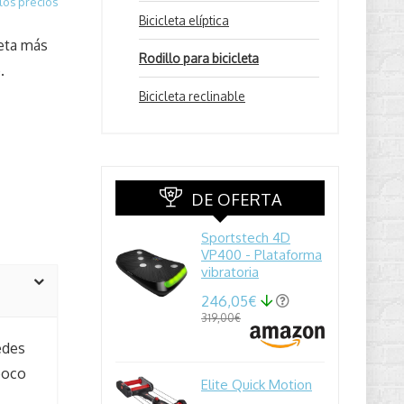
los precios
Bicicleta elíptica
leta más
Rodillo para bicicleta
.
Bicicleta reclinable
DE OFERTA
Sportstech 4D
VP400 - Plataforma
vibratoria
246,05€
319,00€
edes
 poco
Elite Quick Motion