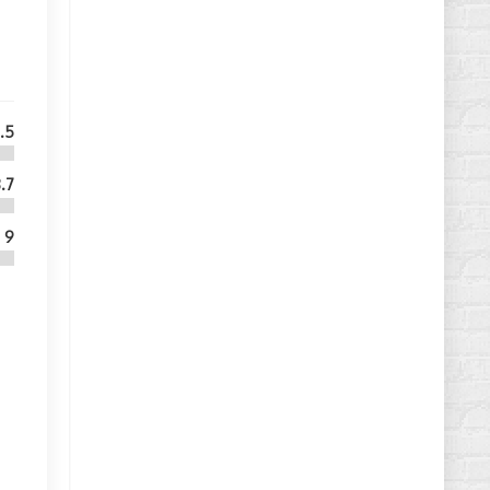
.5
.7
9