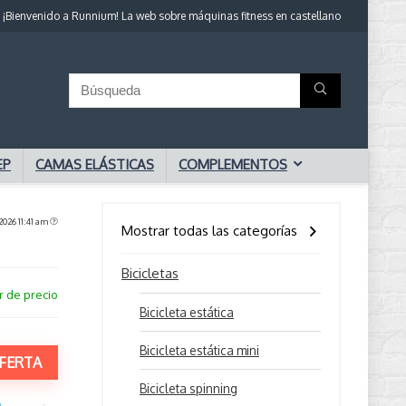
¡Bienvenido a Runnium! La web sobre máquinas fitness en castellano
EP
CAMAS ELÁSTICAS
COMPLEMENTOS
2026 11:41 am
Mostrar todas las categorías
Bicicletas
r de precio
Bicicleta estática
Bicicleta estática mini
FERTA
Bicicleta spinning