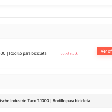
Ver of
00 | Rodillo para bicicleta
out of stock
ische Industrie Tacx T-1000 | Rodillo para bicicleta