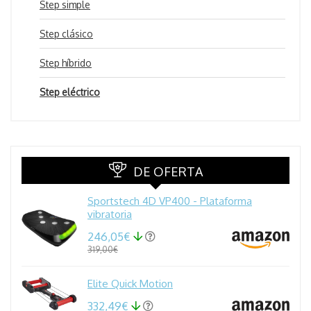
Step simple
Step clásico
Step híbrido
Step eléctrico
DE OFERTA
Sportstech 4D VP400 - Plataforma
vibratoria
246,05€
319,00€
Elite Quick Motion
332,49€