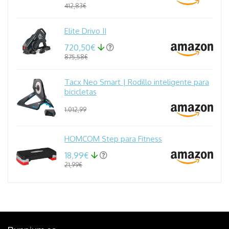
412,83€
Elite Drivo II
720,50€
875,58€
Tacx Neo Smart | Rodillo inteligente para
bicicletas
1.012,99
HOMCOM Step para Fitness
18,99€
21,99€