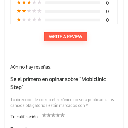
★
★
★
★
★
0
★
★
★
★
★
0
★
★
★
★
★
0
WRITE A REVIEW
Aún no hay reseñas.
Se el primero en opinar sobre “Mobiclinic
Step”
Tu dirección de correo electrónico no será publicada.
Los
campos obligatorios están marcados con
*
Tu calificación
1
2 de
3 de 5
4 de 5
5 de 5