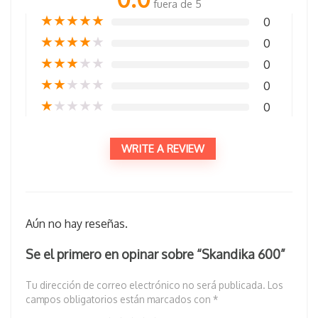
fuera de 5
★
★
★
★
★
0
★
★
★
★
★
0
★
★
★
★
★
0
★
★
★
★
★
0
★
★
★
★
★
0
WRITE A REVIEW
Aún no hay reseñas.
Se el primero en opinar sobre “Skandika 600”
Tu dirección de correo electrónico no será publicada.
Los
campos obligatorios están marcados con
*