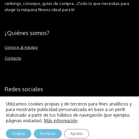
rankings, consejos, guías de compra…¡Todo lo que necesitas para
elegir la máquina fitness ideal para ti!
¿Quiénes somos?
Conoce al equipo
Contacto
Redes sociales
Utilizamos cookies propias y de terceros para fines analíticos y
para mostrarte publicidad personalizada en base a un perfil
elaborado a partir de tus hábitos de navegación (por ejemplo,
páginas visitadas).
Más información
© 2026 Runnium.es |
Política de cookies
|
Aviso legal
|
Política de
Aceptar
Rechazar
Ajustes
privacidad