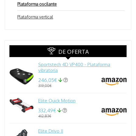
Plataforma oscilante
Plataforma vertical
DE OFERTA
Sportstech 4D VP400 - Plataforma
vibratoria
246,05€
319,00€
Elite Quick Motion
332,49€
412,83€
Elite Drivo II