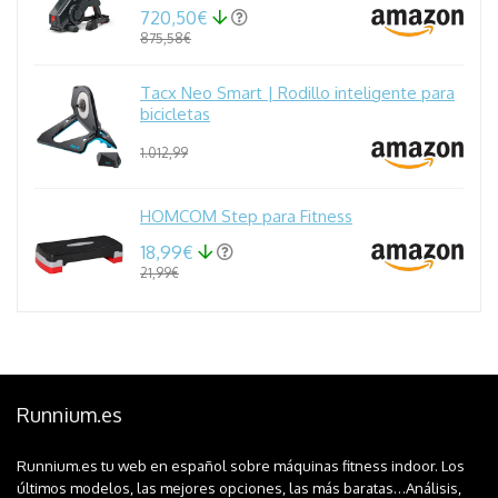
720,50€
875,58€
Tacx Neo Smart | Rodillo inteligente para
bicicletas
1.012,99
HOMCOM Step para Fitness
18,99€
21,99€
Runnium.es
Runnium.es tu web en español sobre máquinas fitness indoor. Los
últimos modelos, las mejores opciones, las más baratas…Análisis,