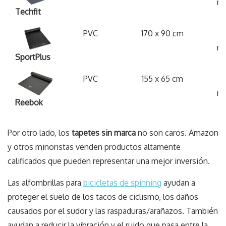
m
Techfit
PVC
170 x 90 cm
6
m
SportPlus
PVC
155 x 65 cm
6
m
Reebok
Por otro lado, los
tapetes sin marca
no son caros. Amazon
y otros minoristas venden productos altamente
calificados que pueden representar una mejor inversión.
Las alfombrillas para
bicicletas de spinning
ayudan a
proteger el suelo de los tacos de ciclismo, los daños
causados ​​por el sudor y las raspaduras/arañazos. También
ayudan a reducir la vibración y el ruido que pasa entre la