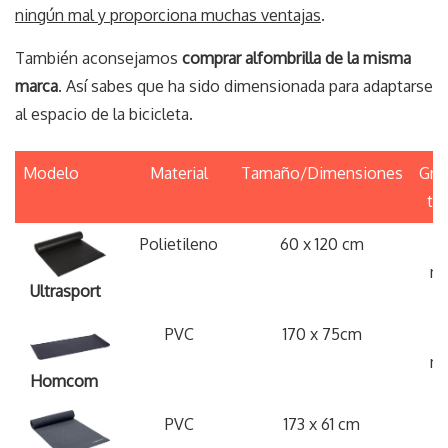
ningún mal y proporciona muchas ventajas
.
También aconsejamos
comprar alfombrilla de la misma
marca
. Así sabes que ha sido dimensionada para adaptarse
al espacio de la bicicleta.
Modelo
Material
Tamaño/Dimensiones
Gro
tot
Modelo
Material
Tamaño/Dimensiones
Gro
Polietileno
60 x 120 cm
6
tot
m
Ultrasport
PVC
170 x 75cm
m
Homcom
PVC
173 x 61 cm
6