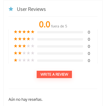
User Reviews
0.0
fuera de 5
★
★
★
★
★
0
★
★
★
★
★
0
★
★
★
★
★
0
★
★
★
★
★
0
★
★
★
★
★
0
WRITE A REVIEW
Aún no hay reseñas.