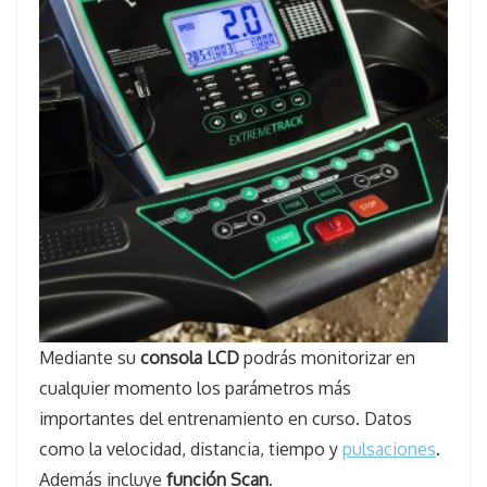
Mediante su
consola LCD
podrás monitorizar en
cualquier momento los parámetros más
importantes del entrenamiento en curso. Datos
como la velocidad, distancia, tiempo y
pulsaciones
.
Además incluye
función Scan
.