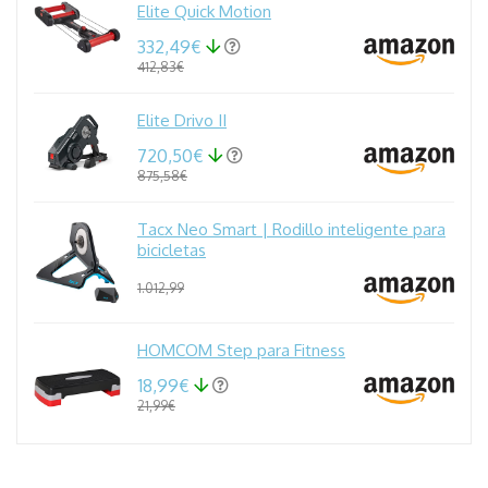
Elite Quick Motion
332,49€
412,83€
Elite Drivo II
720,50€
875,58€
Tacx Neo Smart | Rodillo inteligente para
bicicletas
1.012,99
HOMCOM Step para Fitness
18,99€
21,99€