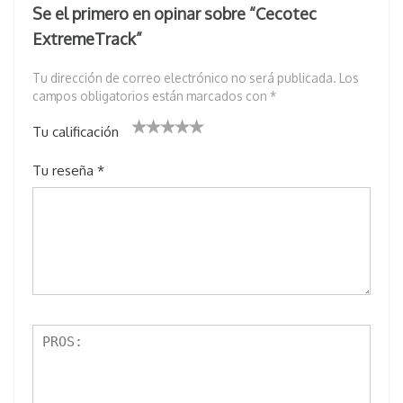
Se el primero en opinar sobre “Cecotec
ExtremeTrack”
Tu dirección de correo electrónico no será publicada.
Los
campos obligatorios están marcados con
*
Tu calificación
1
2 de
3 de 5
4 de 5
5 de 5
Tu reseña
*
d
5
estrell
estrellas
estrellas
e
estr
as
5
ella
e
s
st
re
lla
s