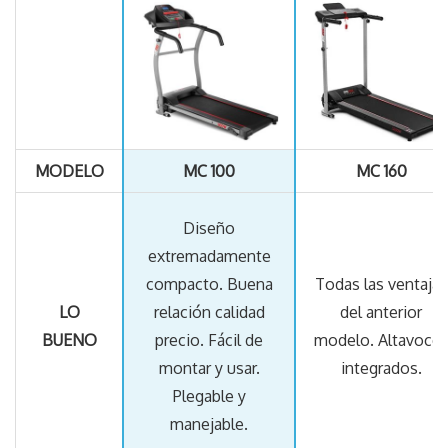
CALIDAD PRECIO
MODELO
MC 100
MC 160
Diseño
extremadamente
compacto. Buena
Todas las ventajas
LO
relación calidad
del anterior
BUENO
precio. Fácil de
modelo. Altavoce
montar y usar.
integrados.
Plegable y
manejable.