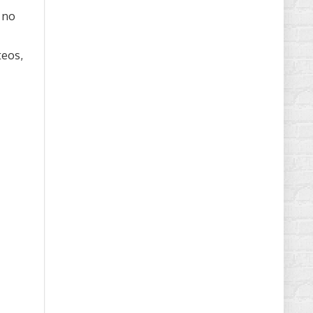
a no
teos,