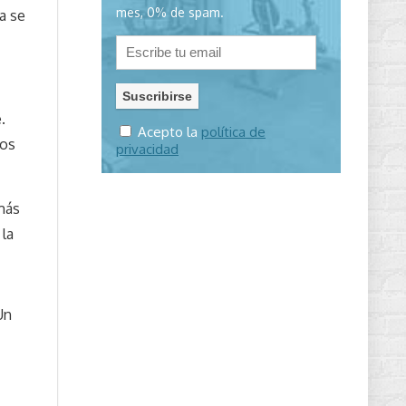
mes, 0% de spam.
a se
.
Acepto la
política de
nos
privacidad
más
 la
Un