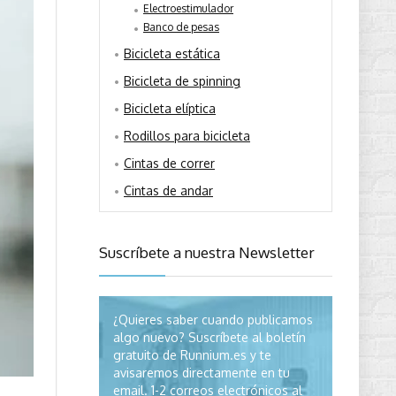
Electroestimulador
Banco de pesas
Bicicleta estática
Bicicleta de spinning
Bicicleta elíptica
Rodillos para bicicleta
Cintas de correr
Cintas de andar
Suscríbete a nuestra Newsletter
¿Quieres saber cuando publicamos
algo nuevo? Suscríbete al boletín
gratuito de Runnium.es y te
avisaremos directamente en tu
email. 1-2 correos electrónicos al