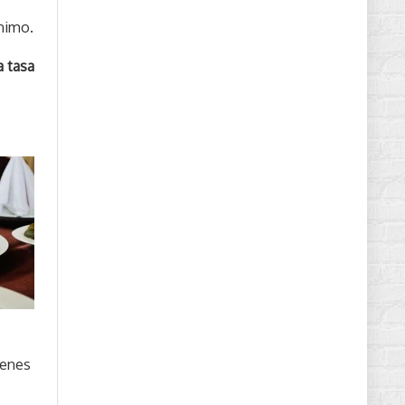
ínimo.
a tasa
ienes