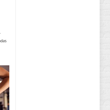
r
adas