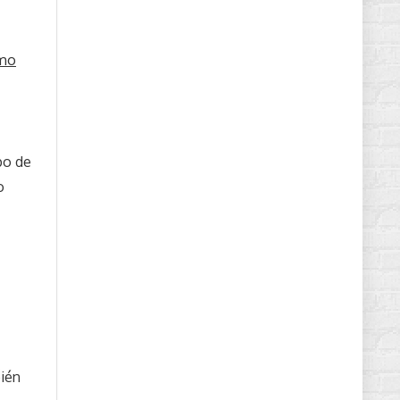
mo
po de
o
bién